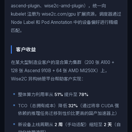
ascend-plugin、wise2c-amd-plugin），统一向
kubelet 注册为 wise2c.com/gpu 扩展资源。调度器通过
Node Label 和 Pod Annotation 中的设备偏好进行精细
匹配。
客户收益
在某大型制造业客户的混合算力集群（200 张 A100 +
128 张 Ascend 910B + 64 张 AMD MI250X）上，
Wise2C 异构纳管平台帮助客户实现：
整体算力利用率从
51%
提升至
78%
TCO（总拥有成本）降低
32%
（通过将非 CUDA 强
依赖的推理任务迁移到性价比更高的国产加速器上）
新设备上线周期从
2 周
（手动适配）缩短至
2 天
（自